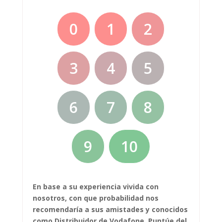
0
1
2
3
4
5
6
7
8
9
10
En base a su experiencia vivida con
nosotros, con que probabilidad nos
recomendaría a sus amistades y conocidos
como Distribuidor de Vodafone. Puntúe del