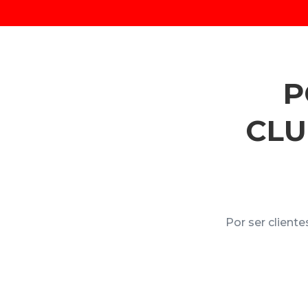
P
CLU
Por ser client