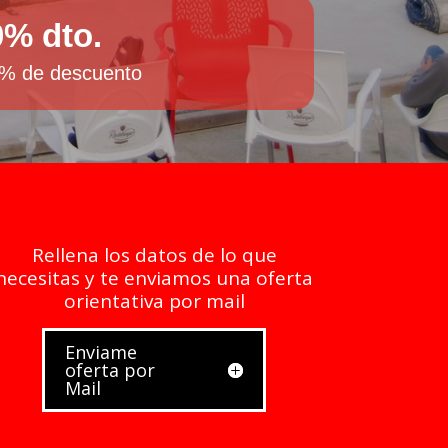
0% dto.
50% de descuento
Rellena los datos de lo que
necesitas y te enviamos una oferta
orientativa por mail
Enviame
oferta por
Mail