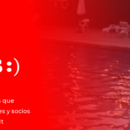
s que
s y socios
lt