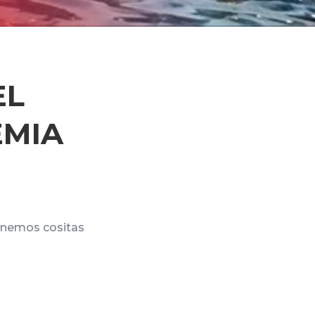
EL
EMIA
tenemos cositas