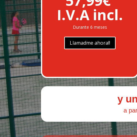
57,99€
I.V.A incl.
Durante 6 meses
Llamadme ahora!!
y u
a par