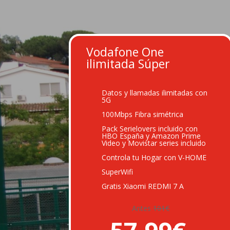
Vodafone One
ilimitada Súper
Datos y llamadas ilimitadas con
5G
100Mbps Fibra simétrica
Pack Serielovers incluido con
HBO España y Amazon Prime
Video y Movistar series incluido
Controla tu Hogar con V-HOME
SuperWifi
Gratis Xiaomi
REDMI 7 A
Antes
101€