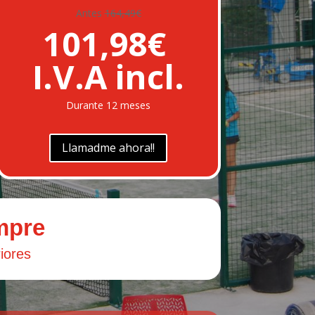
Antes
164,49€
101,98€
I.V.A incl.
Durante 12 meses
Llamadme ahora!!
mpre
riores