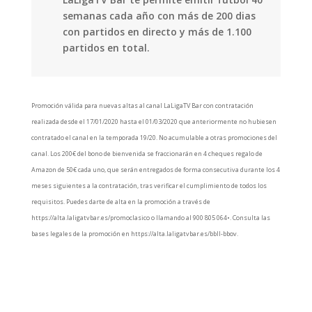
semanas cada año con más de 200 dias
con partidos en directo y más de 1.100
partidos en total.
Promoción válida para nuevas altas al canal LaLigaTV Bar con contratación
realizada desde el 17/01/2020 hasta el 01/03/2020 que anteriormente no hubiesen
contratado el canal en la temporada 19/20. No acumulable a otras promociones del
canal. Los 200€ del bono de bienvenida se fraccionarán en 4 cheques regalo de
Amazon de 50€ cada uno, que serán entregados de forma consecutiva durante los 4
meses siguientes a la contratación, tras verificar el cumplimiento de todos los
requisitos. Puedes darte de alta en la promoción a través de
https://alta.laligatvbar.es/promoclasico o llamando al 900 805 064•. Consulta las
bases legales de la promoción en https://alta.laligatvbar.es/bbll-bbov.