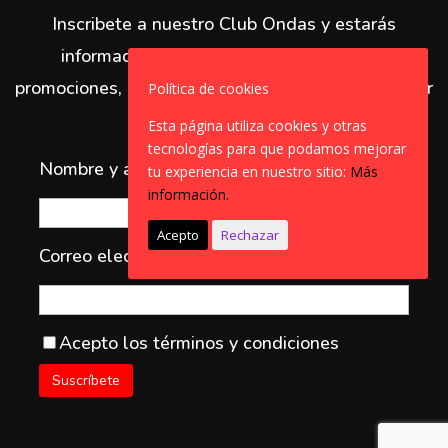
Inscribete a nuestro Club Ondas y estarás
informado/a de todas nuestras ofertas y
promociones, ademas, cada trimestre podrás ganar
Política de cookies
importantes regalos
Esta página utiliza cookies y otras
tecnologías para que podamos mejorar
Nombre y apellidos
tu experiencia en nuestro sitio:
Más
información.
Acepto
Rechazar
Correo electrónico*
Acepto los
términos y condiciones